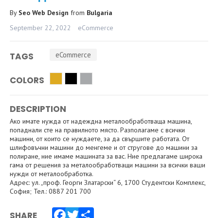
By
Seo Web Design
from
Bulgaria
September 22, 2022
eCommerce
eCommerce
TAGS
COLORS
DESCRIPTION
Ако имате нужда от надеждна металообработваща машина,
попаднали сте на правилното място. Разполагаме с всички
машини, от които се нуждаете, за да свършите работата. От
шлифовъчни машини до менгеме и от стругове до машини за
полиране, ние имаме машината за вас. Ние предлагаме широка
гама от решения за металообработващи машини за всички ваши
нужди от металообработка.
Адрес: ул. „проф. Георги Златарски“ 6, 1700 Студентски Комплекс,
София; Тел.: 0887 201 700
SHARE