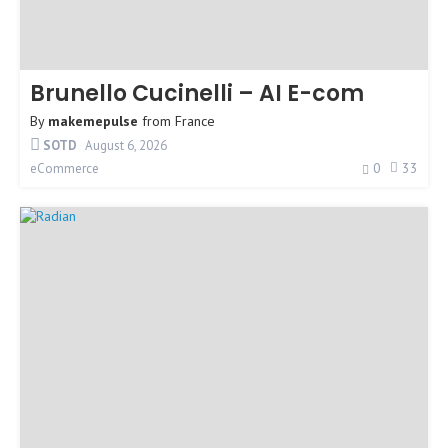
Brunello Cucinelli – AI E-com
By
makemepulse
from
France
SOTD
August 6, 2026
0
33
eCommerce