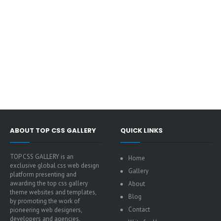
ABOUT TOP CSS GALLERY
QUICK LINKS
TOP CSS GALLERY is an
Home
exclusive global css web design
Gallery
platform presenting and
awarding the top css gallery
About
theme websites and templates,
Blog
by promoting the work of
Contact
pioneering web designers,
developers and agencies.